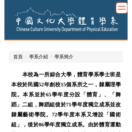
跳
到
主
要
內
容
區
首頁
學系介紹
學系簡介
本校為一所綜合大學，體育學系學士班是
本校於民國
52
年創校
15
個系所之一，隸屬理學
院。本系並於
65
學年度分設「體育」、「舞
蹈」二組，舞蹈組後於
71
學年度獨立成系並改
隸屬藝術學院。
72
學年度本系又增設「國術
組」，後於
86
學年度獨立成系。由於體育運動