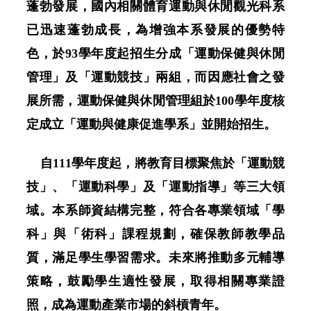
蓬勃發展，國內相關體育運動與休閒觀光科系
已迅速蓬勃成長，為增強本系發展的優勢特
色，於
93
學年度起招生分成
「
運動保健與休閒
管理
」
及
「
運動競技
」
兩組
，而
因應社會之發
展所需，運動保健與休閒管理組於
100
學
年度核
定成立「運動與健康促進學系」並開始招生。
自111學年度起，將教育目標聚焦於「運動競
技」、「運動科學」及「運動指導」等三大領
域。本系師資結構完整，符合各專業領域「學
科」與「術科」課程規劃，確保教師教學品
質，滿足學生學習需求。未來將推動多元輔導
策略，鼓勵學生適性發展，取得相關專業證
照，成為運動產業市場的斜槓青年。