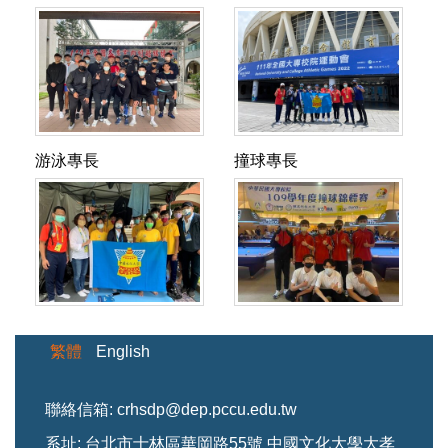
財
17:00
育
練
每
訓
天
天
教
助
助
指
指
(分
訓
中
時
天
練
訓
數:
授
理
理
導
導
機
練
心
間:15:00-
訓
時
練
週
每
教
教
教
教
451
場
聯
18:00、
練
間:15:00-
時
一、
週
授
授
練:
練:
李
地:
絡
17:00-
時
17:00
間:15
三、
訓
每
每
蔡
陳
軾
大
資
21:00(二、
間:15
訓
17:0
五
練
週
週
鑫
金
揚
孝
訊:
四)
17:0
練
訓
每
天
訓
訓
游泳專長
撞球專長
義
鼓
(分
館
分
訓
訓
場
練
天
數:
練
練
教
教
指
指
機
2F
機
練
練
地:
場
訓
週
天
天
練
授
導
導
4512
籃
451
場
場
大
地:
練
一
數:
數:
行
陳
教
教
球
地:
地:
倫
大
時
至
週
週
政
麗
練:
練:
場
大
大
球
孝
間:12:00-
週
一、
三、
教
如
李
陳
聯
孝
孝
場
館
15:00
五
三、
週
練:
教
凌
冠
絡
館
館
聯
5F
訓
每
五
五
邱
練
純
列
資
2F
B1
絡
羽
練
天
繁體
English
每
每
逸
每
助
教
訊:
排
桌
資
球
場
訓
天
天
翔
週
理
練
羅
球
球
訊:
場
地:
練
訓
訓
副
訓
教
行
聯絡信箱: crhsdp@dep.pccu.edu.tw
興
場
教
聯
大
時
練
練
教
練
授
政
樑
聯
室
絡
系址: 台北市士林區華岡路55號 中國文化大學大孝
孝
間:15
時
時