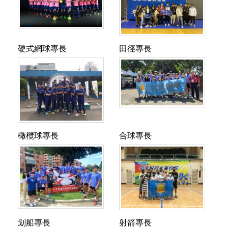
教
教
時
週
週
清
富
練:
練:
間:
訓
一
芳
貴
陳
韋
訓
練
至
教
助
香
焰
練
天
週
授
理
硬式網球專長
田徑專長
吟
助
場
數:
五
每
教
教
理
指
指
地:
週
每
週
授
練
教
導
導
聯
一
天
訓
每
每
授
教
教
絡
至
訓
練
週
週
每
練:
練:
資
週
練
天
訓
訓
週
詹
鄭
訊:
五
時
數:
練
練
訓
淑
守
黃
每
間:
週
天
天
練
橄欖球專長
合球專長
月
吉
士
天
訓
一
數:
數:
天
副
副
指
行
魁
訓
練
至
週
週
數:
教
教
導
政
(分
練
場
週
一、
一、
週
授
授
教
教
機
時
地:
五
週
三、
一、
每
張
練:
練:
166
間:07:00-
國
每
三、
五
三、
週
可
翁
黃
陳
8:00、
泰
天
週
每
五
訓
欣
明
怡
進
15:00-
教
訓
五
天
每
練
副
划船專長
射箭專長
嘉
玲