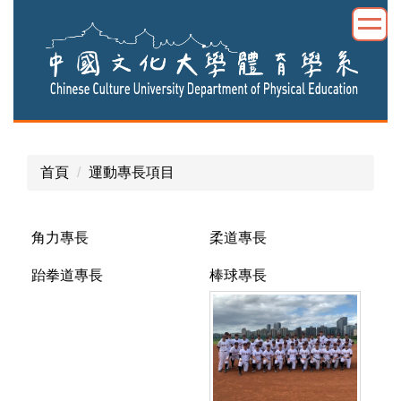
跳
到
主
要
內
容
區
首頁
運動專長項目
角力專長
柔道專長
跆拳道專長
棒球專長
指
導
教
練:
李