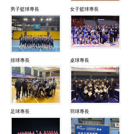
軾
男子籃球專長
女子籃球專長
揚
教
指
指
練
導
導
每
教
教
週
練:
練:
訓
羅
鄭
練
興
慧
天
排球專長
桌球專長
樑
芸
數:
副
助
指
指
週
教
理
導
導
一
授
教
教
教
至
陳
授
練:
練:
週
暉
每
王
沈
五
助
週
敏
啟
每
理
訓
足球專長
羽球專長
憲
賓
天
教
練
教
教
指
指
訓
授
天
授
授
導
導
練
每
數:
余
張