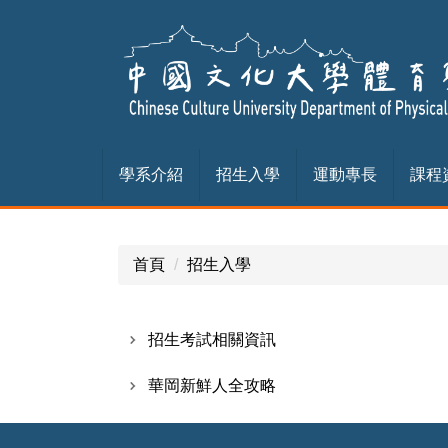
跳
到
主
要
內
容
區
學系介紹
招生入學
運動專長
課程
首頁
招生入學
招生考試相關資訊
華岡新鮮人全攻略