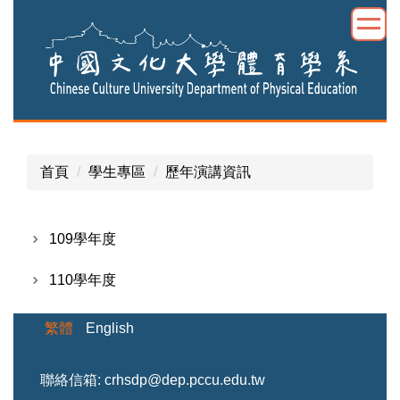
跳
到
主
要
內
容
區
首頁
學生專區
歷年演講資訊
109學年度
110學年度
繁體
English
聯絡信箱: crhsdp@dep.pccu.edu.tw