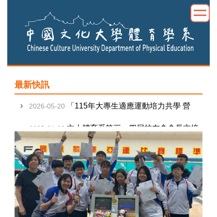
跳
到
主
要
內
容
115年大專生適應運動培力共學營活動
2026-05-20
區
簡章
最新快訊
「115年大專生適應運動培力共學 營
2026-05-20
文大體育系第三、四屆校友會會長交接
2025-04-03