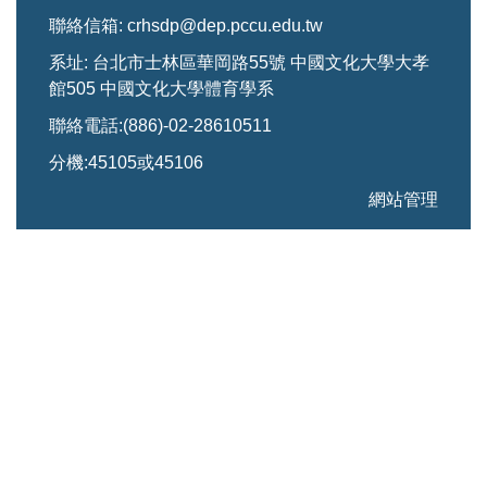
聯絡信箱: crhsdp@dep.pccu.edu.tw
系址: 台北市士林區華岡路55號 中國文化大學大孝
館505 中國文化大學體育學系
聯絡電話:(886)-02-28610511
分機:45105或45106
網站管理