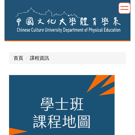
跳
到
主
要
內
容
區
首頁
課程資訊