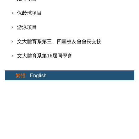
保齡球項目
游泳項目
文大體育系第三、四屆校友會會長交接
文大體育系第16屆同學會
繁體
English
聯絡信箱: crhsdp@dep.pccu.edu.tw
系址: 台北市士林區華岡路55號 中國文化大學大孝
館505 中國文化大學體育學系
聯絡電話:(886)-02-28610511
分機:45105或45106