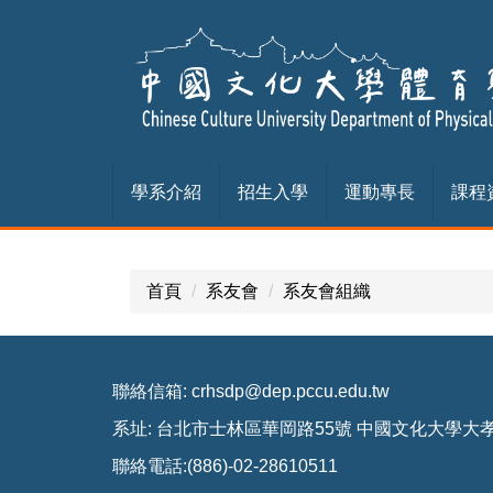
跳
到
主
要
內
容
區
學系介紹
招生入學
運動專長
課程
首頁
系友會
系友會組織
聯絡信箱: crhsdp@dep.pccu.edu.tw
系址: 台北市士林區華岡路55號 中國文化大學大
聯絡電話:(886)-02-28610511