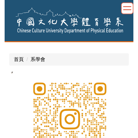
跳
到
主
要
內
容
區
首頁
系學會